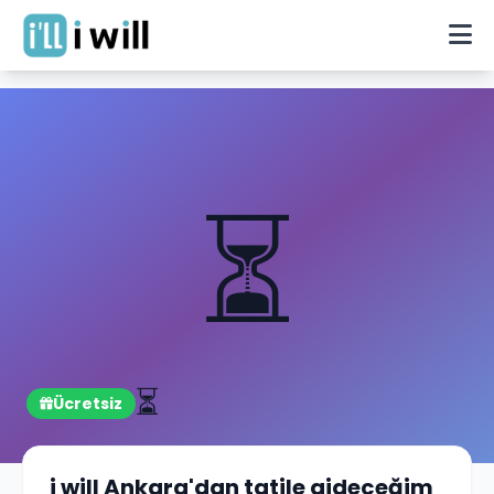
⏳
⏳
Ücretsiz
i will Ankara'dan tatile gideceğim