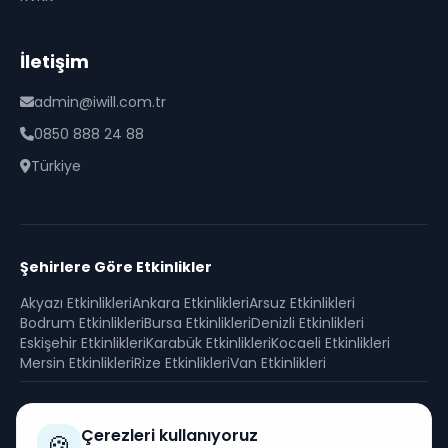
İletişim
admin@iwill.com.tr
0850 888 24 88
Türkiye
Şehirlere Göre Etkinlikler
Akyazı
Etkinlikleri
Ankara
Etkinlikleri
Arsuz
Etkinlikleri
Bodrum
Etkinlikleri
Bursa
Etkinlikleri
Denizli
Etkinlikleri
Eskişehir
Etkinlikleri
Karabük
Etkinlikleri
Kocaeli
Etkinlikleri
Mersin
Etkinlikleri
Rize
Etkinlikleri
Van
Etkinlikleri
Güvenli Ödeme
Çerezleri kullanıyoruz
🍪