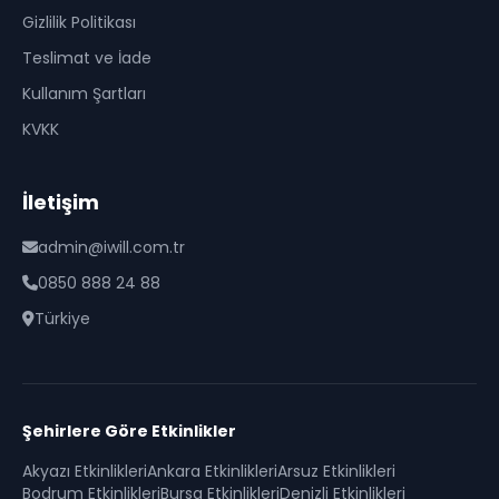
Gizlilik Politikası
Teslimat ve İade
Kullanım Şartları
KVKK
İletişim
admin@iwill.com.tr
0850 888 24 88
Türkiye
Şehirlere Göre Etkinlikler
Akyazı
Etkinlikleri
Ankara
Etkinlikleri
Arsuz
Etkinlikleri
Bodrum
Etkinlikleri
Bursa
Etkinlikleri
Denizli
Etkinlikleri