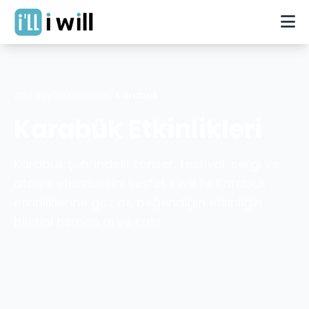
Ana Sayfa
/
Etkinlikler
/
Karabük
Karabük
Etkinlikleri
Karabük
şehrindeki konser, festival, sergi ve
atölye etkinliklerini keşfet. i will ile
Karabük
etkinliklerine göz at, beğendiğin etkinliğin
biletini hemen al ve katıl.