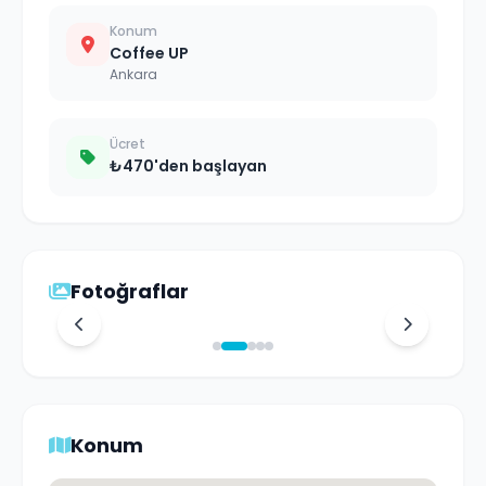
Konum
Coffee UP
Ankara
Ücret
₺470'den başlayan
Fotoğraflar
2
/
5
Konum