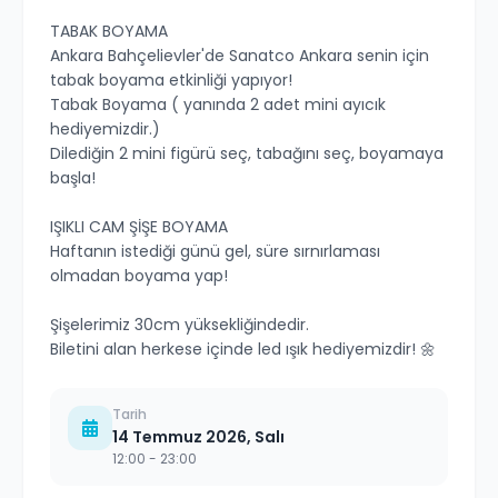
TABAK BOYAMA
Ankara Bahçelievler'de Sanatco Ankara senin için
tabak boyama etkinliği yapıyor!
Tabak Boyama ( yanında 2 adet mini ayıcık
hediyemizdir.)
Dilediğin 2 mini figürü seç, tabağını seç, boyamaya
başla!
IŞIKLI CAM ŞİŞE BOYAMA
Haftanın istediği günü gel, süre sırnırlaması
olmadan boyama yap!
Şişelerimiz 30cm yüksekliğindedir.
Biletini alan herkese içinde led ışık hediyemizdir! 🌼
Tarih
14 Temmuz 2026, Salı
12:00
- 23:00