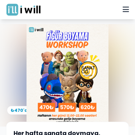
🖌️
₺470'den başlayan
Her hafta sanata doymaya,