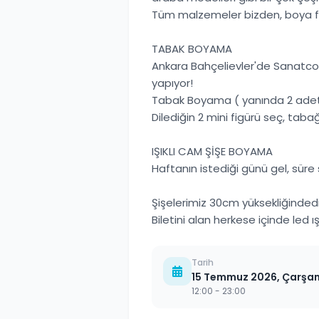
Tüm malzemeler bizden, boya fı
TABAK BOYAMA
Ankara Bahçelievler'de Sanatco 
yapıyor!
Tabak Boyama ( yanında 2 adet 
Dilediğin 2 mini figürü seç, tab
IŞIKLI CAM ŞİŞE BOYAMA
Haftanın istediği günü gel, sür
Şişelerimiz 30cm yüksekliğindedi
Biletini alan herkese içinde led ı
Tarih
15 Temmuz 2026, Çarş
12:00
- 23:00