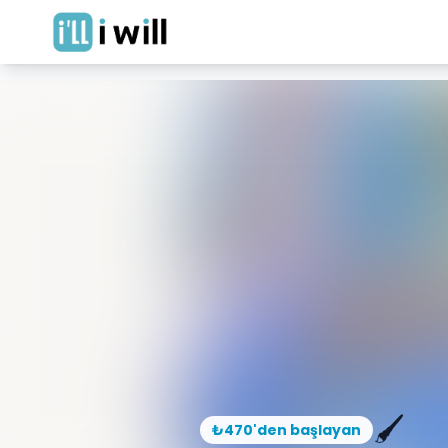
🖌️
₺470'den başlayan