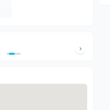
2
/
5