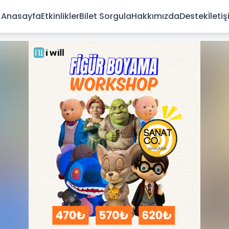
Anasayfa
Etkinlikler
Bilet Sorgula
Hakkımızda
Destek
İleti