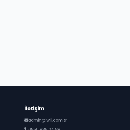
İletişim
admin@iwill.com.tr
0850 888 24 88