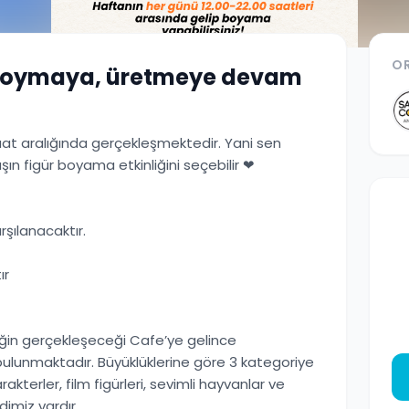
O
 doymaya, üretmeye devam
aat aralığında gerçekleşmektedir. Yani sen
n figür boyama etkinliğini seçebilir ❤
şılanacaktır.
ır
nliğin gerçekleşeceği Cafe’ye gelince
t bulunmaktadır. Büyüklüklerine göre 3 kategoriye
akterler, film figürleri, sevimli hayvanlar ve
dimiz vardır.