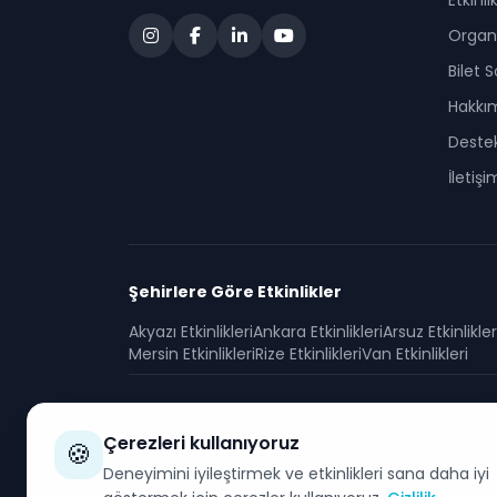
Etkinli
Organi
Bilet 
Hakkı
Deste
İletişi
Şehirlere Göre Etkinlikler
Akyazı
Etkinlikleri
Ankara
Etkinlikleri
Arsuz
Etkinlikler
Mersin
Etkinlikleri
Rize
Etkinlikleri
Van
Etkinlikleri
Çerezleri kullanıyoruz
🍪
Deneyimini iyileştirmek ve etkinlikleri sana daha iyi