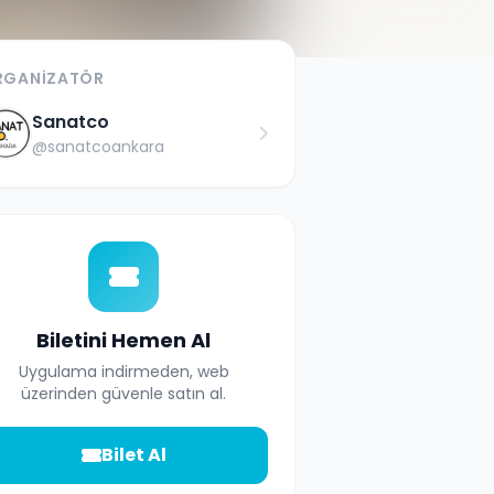
RGANIZATÖR
Sanatco
@
sanatcoankara
Biletini Hemen Al
Uygulama indirmeden, web
üzerinden güvenle satın al.
Bilet Al