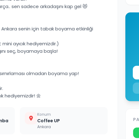
rça.. sen sadece arkadaşını kap gel 😻
Ankara senin için tabak boyama etkinliği
mini ayıcık hediyemizdir.)
ağını seç, boyamaya başla!
e sırnırlaması olmadan boyama yap!
r.
şık hediyemizdir! 🌼
Konum
P
amba
Coffee UP
Ankara