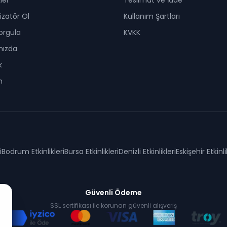
kler
Teslimat ve İade
zatör Ol
Kullanım Şartları
Sorgula
KVKK
mızda
k
m
i
Bodrum
Etkinlikleri
Bursa
Etkinlikleri
Denizli
Etkinlikleri
Eskişehir
Etkinli
Güvenli Ödeme
SSL sertifikası ile korunan güvenli alışveriş