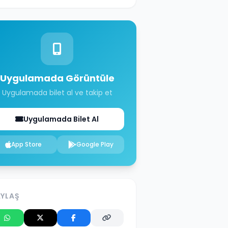
Uygulamada Görüntüle
Uygulamada bilet al ve takip et
Uygulamada Bilet Al
App Store
Google Play
AYLAŞ