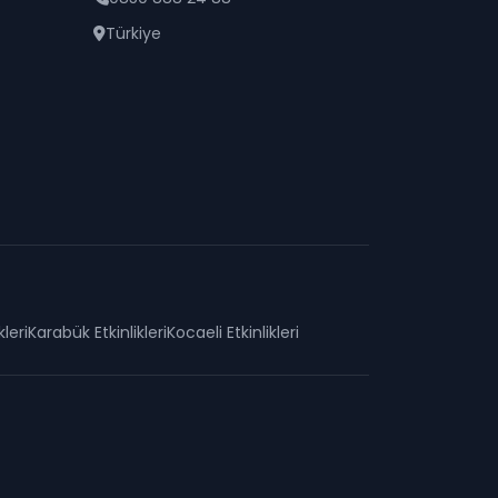
Türkiye
kleri
Karabük
Etkinlikleri
Kocaeli
Etkinlikleri