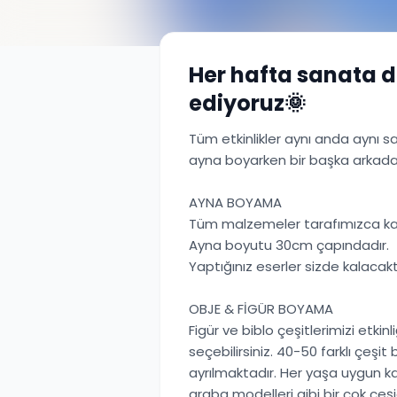
Her hafta sanata
ediyoruz🌞
Tüm etkinlikler aynı anda aynı s
ayna boyarken bir başka arkadaşı
AYNA BOYAMA
Tüm malzemeler tarafımızca kar
Ayna boyutu 30cm çapındadır.
Yaptığınız eserler sizde kalacakt
OBJE & FİGÜR BOYAMA
Figür ve biblo çeşitlerimizi etki
seçebilirsiniz. 40-50 farklı çeşi
ayrılmaktadır. Her yaşa uygun kar
araba modelleri gibi bir çok çeşi