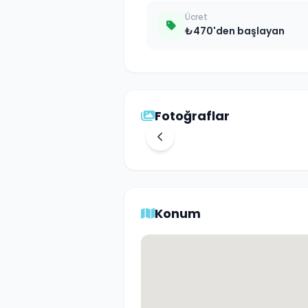
Ücret
₺470'den başlayan
Fotoğraflar
Konum