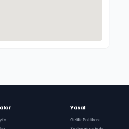
alar
Yasal
yfa
Gizlilik Politikası