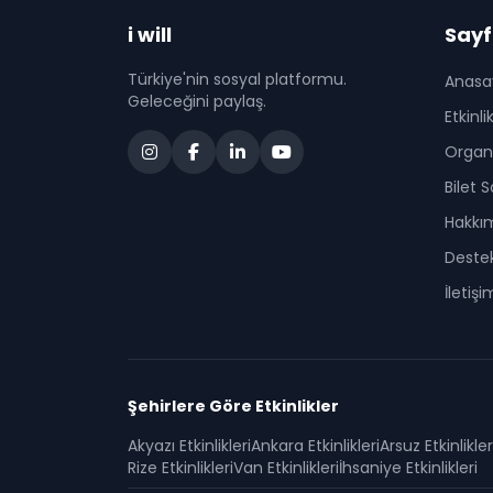
i will
Sayf
Türkiye'nin sosyal platformu.
Anasa
Geleceğini paylaş.
Etkinli
Organi
Bilet 
Hakkı
Deste
İletişi
Şehirlere Göre Etkinlikler
Akyazı
Etkinlikleri
Ankara
Etkinlikleri
Arsuz
Etkinlikler
Rize
Etkinlikleri
Van
Etkinlikleri
İhsaniye
Etkinlikleri