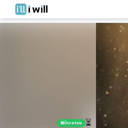
⏳
Ücretsiz