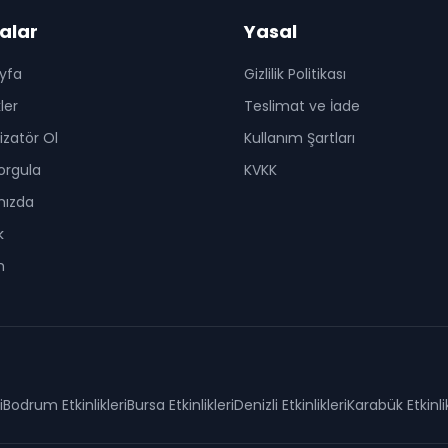
alar
Yasal
yfa
Gizlilik Politikası
kler
Teslimat ve İade
zatör Ol
Kullanım Şartları
Sorgula
KVKK
mızda
k
m
i
Bodrum
Etkinlikleri
Bursa
Etkinlikleri
Denizli
Etkinlikleri
Karabük
Etkinli