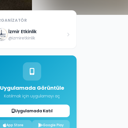
RGANIZATÖR
İzmir Etkinlik
@
izmiretkinlik
Uygulamada Görüntüle
Katılmak için uygulamayı aç
Uygulamada Katıl
App Store
Google Play