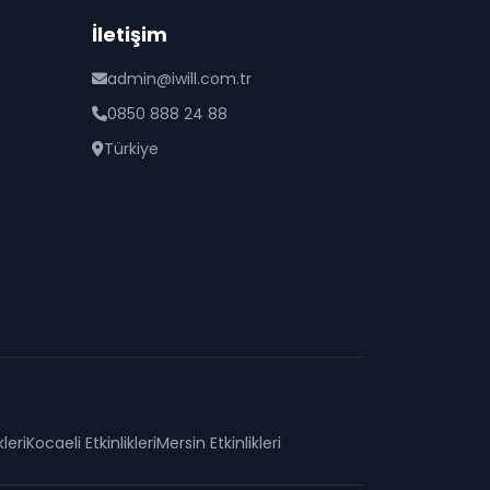
İletişim
admin@iwill.com.tr
0850 888 24 88
Türkiye
kleri
Kocaeli
Etkinlikleri
Mersin
Etkinlikleri