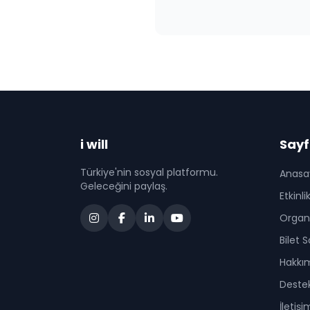
i will
Sayf
Türkiye'nin sosyal platformu.
Anasa
Geleceğini paylaş.
Etkinli
Organi
Bilet 
Hakkı
Deste
İletişi