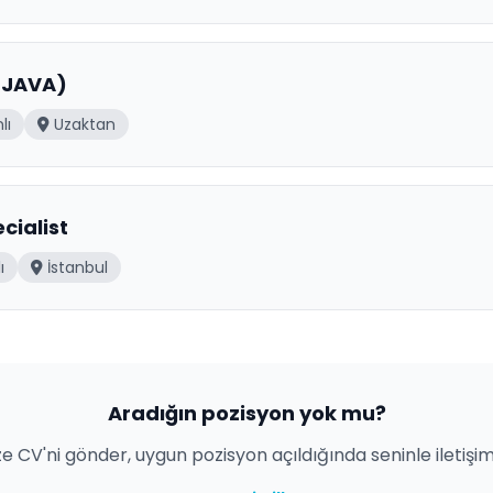
(JAVA)
lı
Uzaktan
cialist
ı
İstanbul
Aradığın pozisyon yok mu?
ze CV'ni gönder, uygun pozisyon açıldığında seninle iletişi