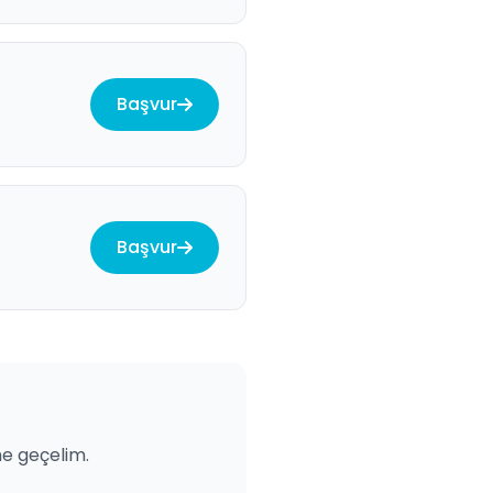
Başvur
Başvur
me geçelim.