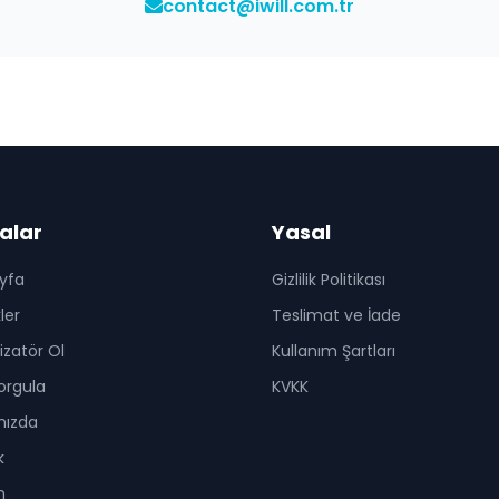
contact@iwill.com.tr
alar
Yasal
yfa
Gizlilik Politikası
kler
Teslimat ve İade
zatör Ol
Kullanım Şartları
Sorgula
KVKK
mızda
k
m