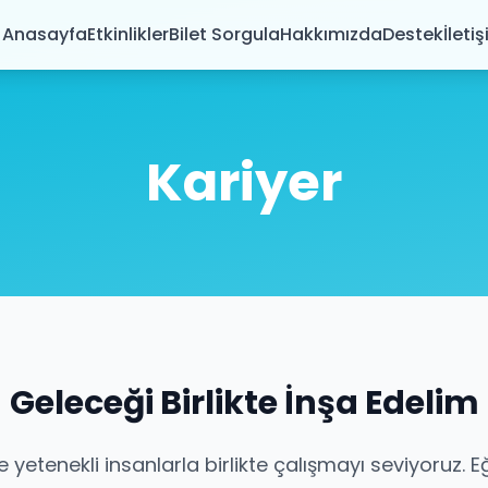
Anasayfa
Etkinlikler
Bilet Sorgula
Hakkımızda
Destek
İleti
Kariyer
Geleceği Birlikte İnşa Edelim
 ve yetenekli insanlarla birlikte çalışmayı seviyoruz. 