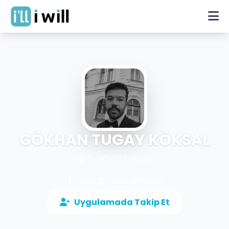
GÖKHAN TUGAY KÖKSAL
@
GokhanTugay
1
2
Ankara
Etkinlik
Takipçi
Uygulamada Takip Et