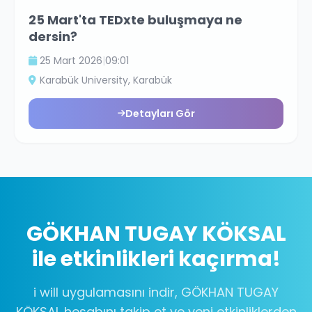
25 Mart'ta TEDxte buluşmaya ne
dersin?
25 Mart 2026
|
09:01
Karabük University
, Karabük
Detayları Gör
GÖKHAN TUGAY KÖKSAL
ile etkinlikleri kaçırma!
i will uygulamasını indir,
GÖKHAN TUGAY
KÖKSAL
hesabını takip et ve yeni etkinliklerden