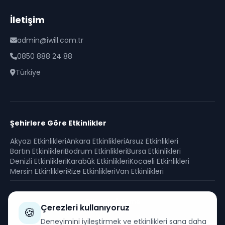
İletişim
admin@iwill.com.tr
0850 888 24 88
Türkiye
Şehirlere Göre Etkinlikler
Akyazı
Etkinlikleri
Ankara
Etkinlikleri
Arsuz
Etkinlikleri
Bartın
Etkinlikleri
Bodrum
Etkinlikleri
Bursa
Etkinlikleri
Denizli
Etkinlikleri
Karabük
Etkinlikleri
Kocaeli
Etkinlikleri
Mersin
Etkinlikleri
Rize
Etkinlikleri
Van
Etkinlikleri
Güvenli Ödeme
Çerezleri kullanıyoruz
🍪
SSL sertifikası ile korunan güvenli alışveriş
Deneyimini iyileştirmek ve etkinlikleri sana daha