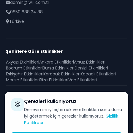
admin@iwill.com.tr
0850 888 24 88
Türkiye
Şehirlere Göre Etkinlikler
Akyazı
Etkinlikleri
Ankara
Etkinlikleri
Arsuz
Etkinlikleri
Bodrum
Etkinlikleri
Bursa
Etkinlikleri
Denizli
Etkinlikleri
Eskişehir
Etkinlikleri
Karabük
Etkinlikleri
Kocaeli
Etkinlikleri
Mersin
Etkinlikleri
Rize
Etkinlikleri
Van
Etkinlikleri
Güvenli Ödeme
Çerezleri kullanıyoruz
🍪
SSL sertifikası ile korunan güvenli alışveriş
Deneyimini iyileştirmek ve etkinlikleri sana daha
iyi göstermek için çerezler kullanıyoruz.
Gizlilik
Politikası