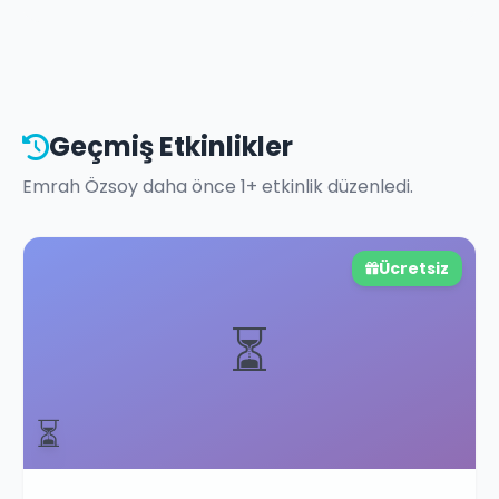
Geçmiş Etkinlikler
Emrah Özsoy
daha önce
1
+ etkinlik düzenledi.
Ücretsiz
⏳
⏳