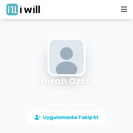
Emrah Özsoy
@
alexxx
1
0
İstanbul
Etkinlik
Takipçi
Uygulamada Takip Et