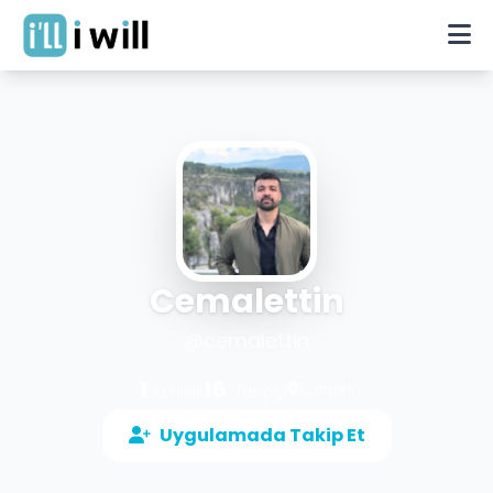
Cemalettin
@
cemalettin
1
16
Kocaeli
Etkinlik
Takipçi
Uygulamada Takip Et