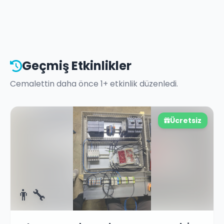
Geçmiş Etkinlikler
Cemalettin
daha önce
1
+ etkinlik düzenledi.
Ücretsiz
👨‍🔧