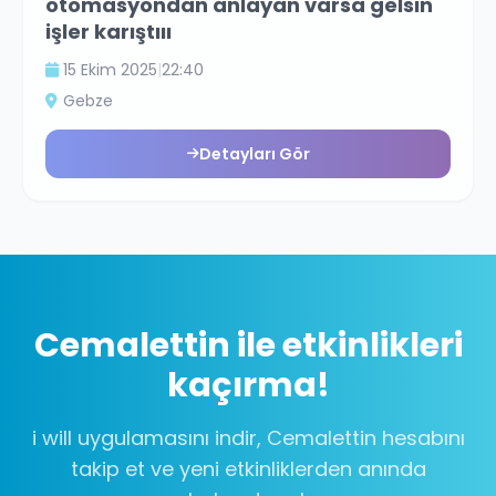
otomasyondan anlayan varsa gelsin
işler karıştııı
15 Ekim 2025
|
22:40
Gebze
Detayları Gör
Cemalettin
ile etkinlikleri
kaçırma!
i will uygulamasını indir,
Cemalettin
hesabını
takip et ve yeni etkinliklerden anında