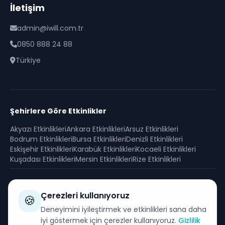
İletişim
admin@iwill.com.tr
0850 888 24 88
Türkiye
Şehirlere Göre Etkinlikler
Akyazı
Etkinlikleri
Ankara
Etkinlikleri
Arsuz
Etkinlikleri
Bodrum
Etkinlikleri
Bursa
Etkinlikleri
Denizli
Etkinlikleri
Eskişehir
Etkinlikleri
Karabük
Etkinlikleri
Kocaeli
Etkinlikleri
Kuşadası
Etkinlikleri
Mersin
Etkinlikleri
Rize
Etkinlikleri
Güvenli Ödeme
Çerezleri kullanıyoruz
🍪
SSL sertifikası ile korunan güvenli alışveriş
Deneyimini iyileştirmek ve etkinlikleri sana daha
iyi göstermek için çerezler kullanıyoruz.
Gizlilik