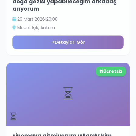
doğa gezisi yapabileceğim arkadaş
arıyorum
29 Mart 2026
|
20:08
Mount Işık
, Ankara
Detayları Gör
Ücretsiz
⏳
⏳
sinemaya gitmiyorum yıllardır kim