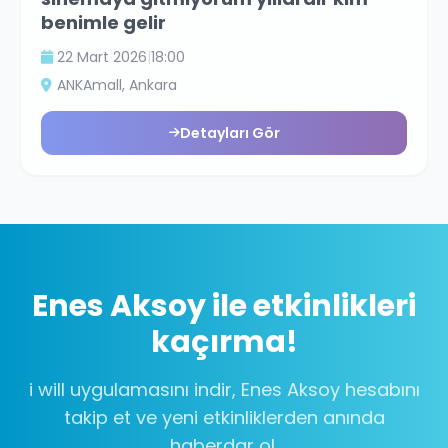
benimle gelir
22 Mart 2026
|
18:00
ANKAmall
, Ankara
Detayları Gör
Enes Aksoy
ile etkinlikleri
kaçırma!
i will uygulamasını indir,
Enes Aksoy
hesabını
takip et ve yeni etkinliklerden anında
haberdar ol.