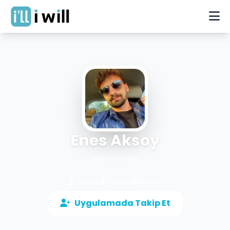
Enes Aksoy
@
enesreiz
2
1
Ankara
Etkinlik
Takipçi
Uygulamada Takip Et