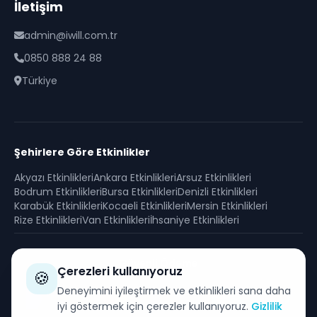
İletişim
admin@iwill.com.tr
0850 888 24 88
Türkiye
Şehirlere Göre Etkinlikler
Akyazı
Etkinlikleri
Ankara
Etkinlikleri
Arsuz
Etkinlikleri
Bodrum
Etkinlikleri
Bursa
Etkinlikleri
Denizli
Etkinlikleri
Karabük
Etkinlikleri
Kocaeli
Etkinlikleri
Mersin
Etkinlikleri
Rize
Etkinlikleri
Van
Etkinlikleri
İhsaniye
Etkinlikleri
Güvenli Ödeme
Çerezleri kullanıyoruz
🍪
SSL sertifikası ile korunan güvenli alışveriş
Deneyimini iyileştirmek ve etkinlikleri sana daha
iyi göstermek için çerezler kullanıyoruz.
Gizlilik