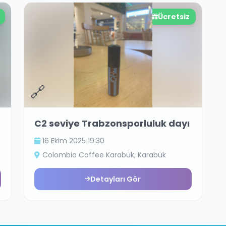
Ücretsiz
🔗
C2 seviye Trabzonsporluluk dayı
16 Ekim 2025
|
19:30
Colombia Coffee Karabük
, Karabük
Detayları Gör