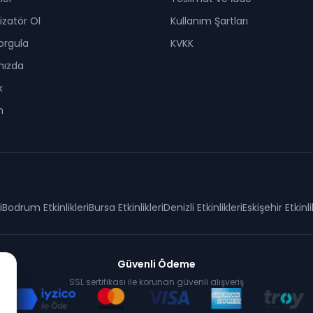
zatör Ol
Kullanım Şartları
Sorgula
KVKK
mızda
k
m
i
Bodrum
Etkinlikleri
Bursa
Etkinlikleri
Denizli
Etkinlikleri
Eskişehir
Etkinli
Güvenli Ödeme
SSL sertifikası ile korunan güvenli alışveriş