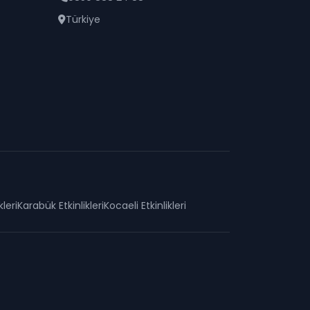
Türkiye
kleri
Karabük
Etkinlikleri
Kocaeli
Etkinlikleri