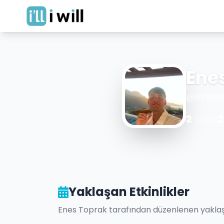
Ene
@
ichbin
2
2
Etkinlik
Yaklaşan Etkinlikler
Enes Toprak
tarafından düzenlenen yaklaşan