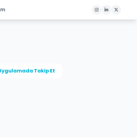
şim
Uygulamada Takip Et