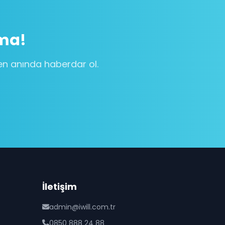
rma!
den anında haberdar ol.
İletişim
admin@iwill.com.tr
0850 888 24 88