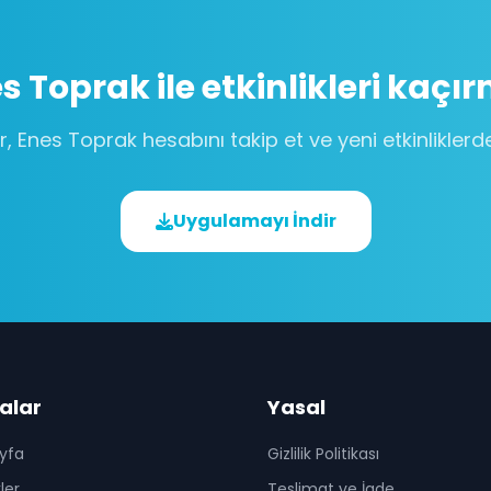
s Toprak
ile etkinlikleri kaçı
r,
Enes Toprak
hesabını takip et ve yeni etkinlikler
Uygulamayı İndir
alar
Yasal
yfa
Gizlilik Politikası
kler
Teslimat ve İade