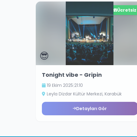
Ücretsiz
😎
Tonight vibe - Gripin
19 Ekim 2025
|
21:10
Leyla Dizdar Kültür Merkezi
, Karabük
Detayları Gör