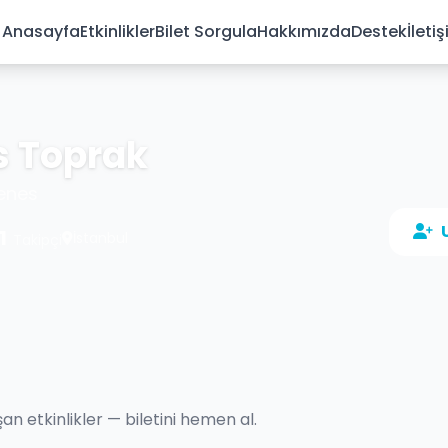
Anasayfa
Etkinlikler
Bilet Sorgula
Hakkımızda
Destek
İleti
s Toprak
enes
1
İstanbul
Takipçi
 etkinlikler — biletini hemen al.