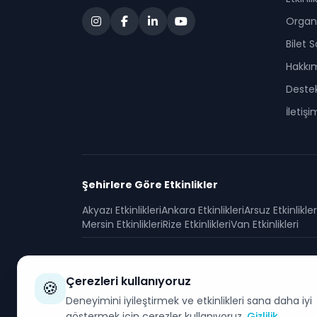
Organi
Bilet 
Hakkı
Deste
İletişi
Şehirlere Göre Etkinlikler
Akyazı
Etkinlikleri
Ankara
Etkinlikleri
Arsuz
Etkinlikler
Mersin
Etkinlikleri
Rize
Etkinlikleri
Van
Etkinlikleri
Çerezleri kullanıyoruz
🍪
Deneyimini iyileştirmek ve etkinlikleri sana daha iyi
göstermek için çerezler kullanıyoruz.
Gizlilik