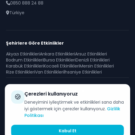
0850 888 24 88
Türkiye
Şehirlere Göre Etkinlikler
Akyazı
Etkinlikleri
Ankara
Etkinlikleri
Arsuz
Etkinlikleri
Bodrum
Etkinlikleri
Bursa
Etkinlikleri
Denizli
Etkinlikleri
Karabük
Etkinlikleri
Kocaeli
Etkinlikleri
Mersin
Etkinlikleri
Rize
Etkinlikleri
Van
Etkinlikleri
İhsaniye
Etkinlikleri
Güvenli Ödeme
Çerezleri kullanıyoruz
🍪
SSL sertifikası ile korunan güvenli alışveriş
Deneyimini iyileştirmek ve etkinlikleri sana daha
iyi göstermek için çerezler kullanıyoruz.
Gizlilik
Politikası
Kabul Et
© 2026 i will - Gelecek Mobil Yazılım Tic. A.Ş. Tüm Hakları