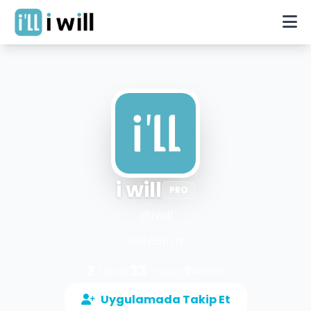
i will
PRO
@
iwill
iwill.com.tr
2
33
Ankara
Etkinlik
Takipçi
Uygulamada Takip Et