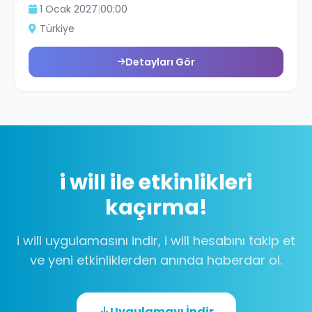
1 Ocak 2027
|
00:00
Türkiye
Detayları Gör
i will
ile etkinlikleri
kaçırma!
i will uygulamasını indir,
i will
hesabını takip et
ve yeni etkinliklerden anında haberdar ol.
Uygulamayı İndir