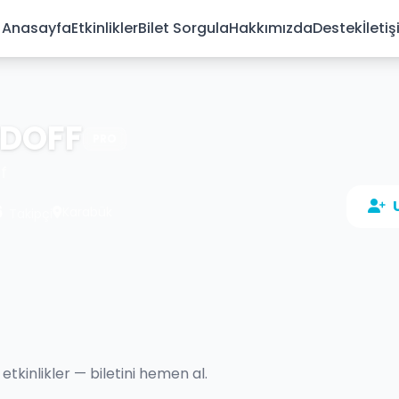
Anasayfa
Etkinlikler
Bilet Sorgula
Hakkımızda
Destek
İleti
DOFF
PRO
f
6
Karabük
Takipçi
kinlikler — biletini hemen al.