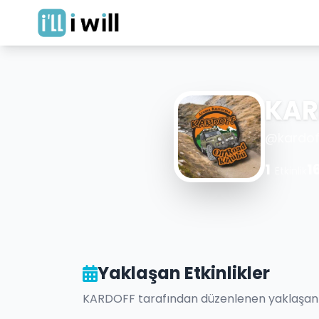
KAR
@
kardof
1
1
Etkinlik
Yaklaşan Etkinlikler
KARDOFF
tarafından düzenlenen yaklaşan et