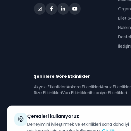
Organi
Bilet 
Hakkı
Deste
İletişi
Şehirlere Göre Etkinlikler
Akyazı
Etkinlikleri
Ankara
Etkinlikleri
Arsuz
Etkinlikler
Rize
Etkinlikleri
Van
Etkinlikleri
İhsaniye
Etkinlikleri
Çerezleri kullanıyoruz
🍪
Deneyimini iyileştirmek ve etkinlikleri sana daha iyi
göstermek için çerezler kullanıyoruz.
Gizlilik