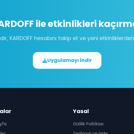
ARDOFF
ile etkinlikleri kaçırm
dir,
KARDOFF
hesabını takip et ve yeni etkinliklerde
Uygulamayı İndir
alar
Yasal
yfa
Gizlilik Politikası
kler
Teslimat ve İade