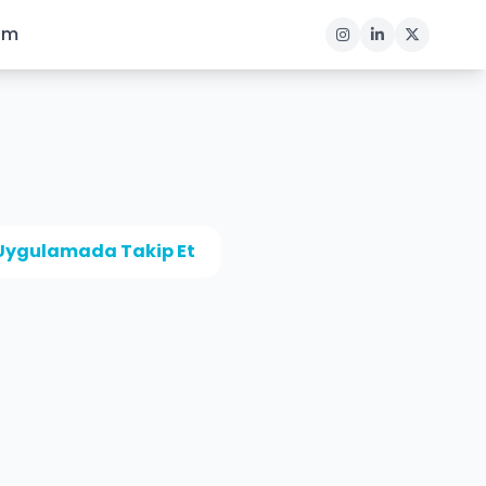
şim
Uygulamada Takip Et