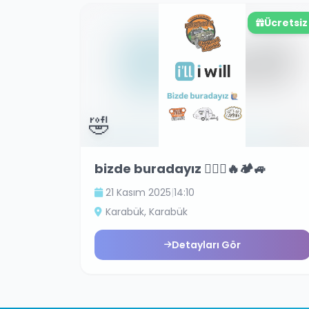
Ücretsiz
🤣
bizde buradayız 🙋🏼‍♂️🔥🏕️🚙
21 Kasım 2025
|
14:10
Karabük
, Karabük
Detayları Gör