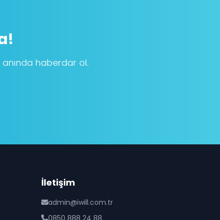
a!
n anında haberdar ol.
İletişim
admin@iwill.com.tr
0850 888 24 88