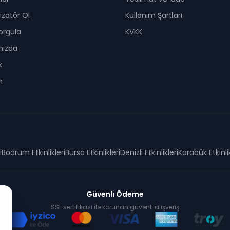
zatör Ol
Kullanım Şartları
Sorgula
KVKK
mızda
k
m
i
Bodrum
Etkinlikleri
Bursa
Etkinlikleri
Denizli
Etkinlikleri
Karabük
Etkinli
Güvenli Ödeme
SSL sertifikası ile korunan güvenli alışveriş