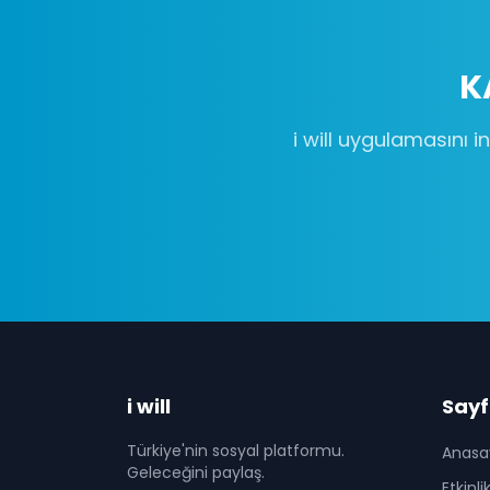
K
i will uygulamasını in
i will
Sayf
Türkiye'nin sosyal platformu.
Anasa
Geleceğini paylaş.
Etkinli