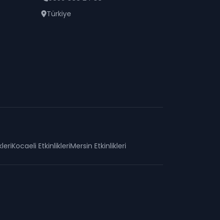
Türkiye
kleri
Kocaeli
Etkinlikleri
Mersin
Etkinlikleri