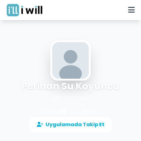
Perihan Su Koyuncu
@
koyuncusu
1
15
Muğla
Etkinlik
Takipçi
Uygulamada Takip Et