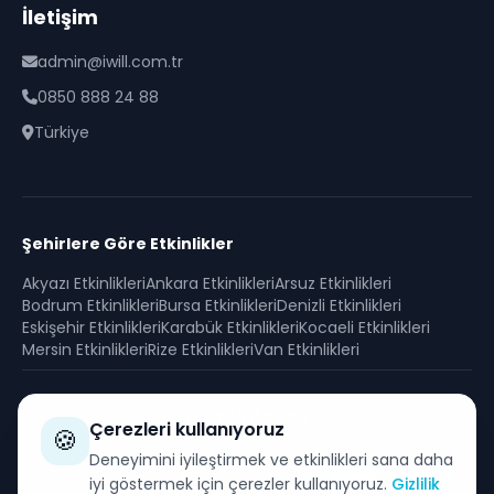
İletişim
admin@iwill.com.tr
0850 888 24 88
Türkiye
Şehirlere Göre Etkinlikler
Akyazı
Etkinlikleri
Ankara
Etkinlikleri
Arsuz
Etkinlikleri
Bodrum
Etkinlikleri
Bursa
Etkinlikleri
Denizli
Etkinlikleri
Eskişehir
Etkinlikleri
Karabük
Etkinlikleri
Kocaeli
Etkinlikleri
Mersin
Etkinlikleri
Rize
Etkinlikleri
Van
Etkinlikleri
Güvenli Ödeme
Çerezleri kullanıyoruz
🍪
SSL sertifikası ile korunan güvenli alışveriş
Deneyimini iyileştirmek ve etkinlikleri sana daha
iyi göstermek için çerezler kullanıyoruz.
Gizlilik