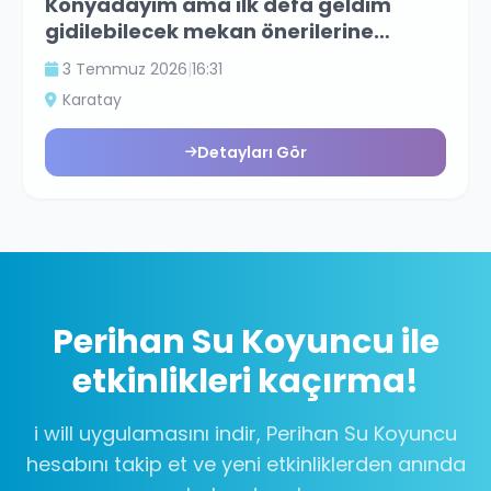
Konyadayım ama ilk defa geldim
gidilebilecek mekan önerilerine
açığım
3 Temmuz 2026
|
16:31
Karatay
Detayları Gör
Perihan Su Koyuncu
ile
etkinlikleri kaçırma!
i will uygulamasını indir,
Perihan Su Koyuncu
hesabını takip et ve yeni etkinliklerden anında