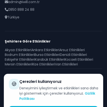
admin@iwill.com.tr
0850 888 24 88
Türkiye
Şehirlere Göre Etkinlikler
Akyazı
Etkinlikleri
Ankara
Etkinlikleri
Arsuz
Etkinlikleri
Bodrum
Etkinlikleri
Bursa
Etkinlikleri
Denizli
Etkinlikleri
Eskişehir
Etkinlikleri
Karabük
Etkinlikleri
Kocaeli
Etkinlikleri
Mersin
Etkinlikleri
Rize
Etkinlikleri
Van
Etkinlikleri
Güvenli Ödeme
Çerezleri kullanıyoruz
🍪
SSL sertifikası ile korunan güvenli alışveriş
Deneyimini iyileştirmek ve etkinlikleri sana daha
iyi göstermek için çerezler kullanıyoruz.
Gizlilik
Politikası