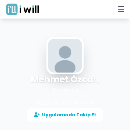
Mehmet Özcan
@
mehmet
1
2
Karabük
Etkinlik
Takipçi
Uygulamada Takip Et