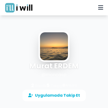
Murat ERDEM
@
moncasp
2
5
Ankara
Etkinlik
Takipçi
Uygulamada Takip Et