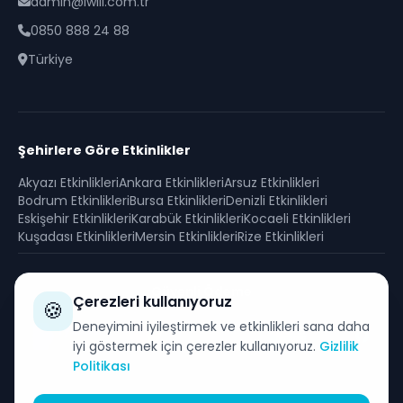
admin@iwill.com.tr
0850 888 24 88
Türkiye
Şehirlere Göre Etkinlikler
Akyazı
Etkinlikleri
Ankara
Etkinlikleri
Arsuz
Etkinlikleri
Bodrum
Etkinlikleri
Bursa
Etkinlikleri
Denizli
Etkinlikleri
Eskişehir
Etkinlikleri
Karabük
Etkinlikleri
Kocaeli
Etkinlikleri
Kuşadası
Etkinlikleri
Mersin
Etkinlikleri
Rize
Etkinlikleri
Güvenli Ödeme
Çerezleri kullanıyoruz
🍪
SSL sertifikası ile korunan güvenli alışveriş
Deneyimini iyileştirmek ve etkinlikleri sana daha
iyi göstermek için çerezler kullanıyoruz.
Gizlilik
Politikası