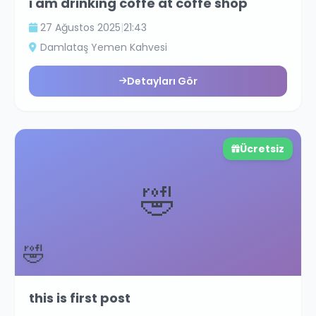
i am drinking coffe at coffe shop
27 Ağustos 2025
|
21:43
Damlataş Yemen Kahvesi
Detayları Gör
Ücretsiz
🤣
🤣
this is first post