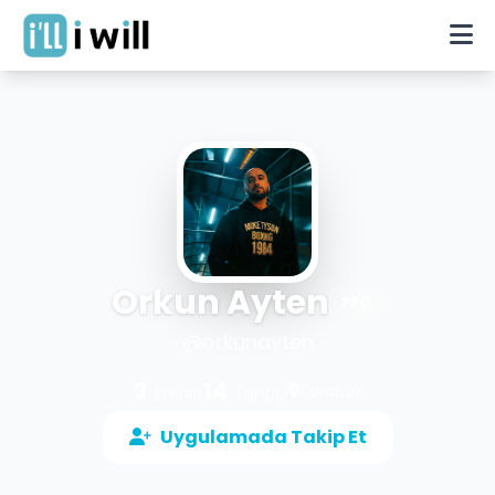
Orkun Ayten
PRO
@
orkunayten
3
14
Karabük
Etkinlik
Takipçi
Uygulamada Takip Et