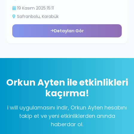
19 Kasım 2025
|
15:11
Safranbolu
, Karabük
Detayları Gör
Orkun Ayten
ile etkinlikleri
kaçırma!
i will uygulamasını indir,
Orkun Ayten
hesabını
takip et ve yeni etkinliklerden anında
haberdar ol.