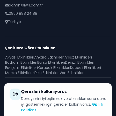
admin@iwill.com.tr
0850 888 24 88
Türkiye
Şehirlere Göre Etkinlikler
Akyazı
Etkinlikleri
Ankara
Etkinlikleri
Arsuz
Etkinlikleri
Bodrum
Etkinlikleri
Bursa
Etkinlikleri
Denizli
Etkinlikleri
Eskişehir
Etkinlikleri
Karabük
Etkinlikleri
Kocaeli
Etkinlikleri
Mersin
Etkinlikleri
Rize
Etkinlikleri
Van
Etkinlikleri
Güvenli Ödeme
Çerezleri kullanıyoruz
🍪
SSL sertifikası ile korunan güvenli alışveriş
Deneyimini iyileştirmek ve etkinlikleri sana daha
iyi göstermek için çerezler kullanıyoruz.
Gizlilik
Politikası