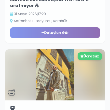
aratmıyor 💪
31 Mayıs 2026
|
17:20
Safranbolu Stadyumu
, Karabük
Detayları Gör
Ücretsiz
🤣
🥷