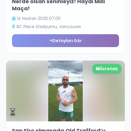
Nerde olsan seninleyiz! Haydi Milli
Maça!
14 Haziran 2026
|
07:00
BC Place Stadyumu
, Vancouver
Detayları Gör
Ücretsiz
⏳
San Siro olmasada,Old Trafford’u