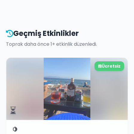
Geçmiş Etkinlikler
Toprak
daha önce
1
+ etkinlik düzenledi.
Ücretsiz
⏳
🍋