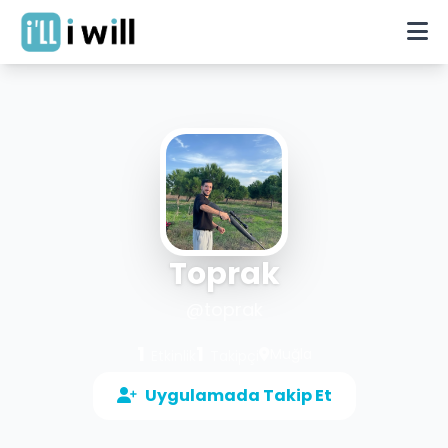
Toprak
@
toprak
1
1
Muğla
Etkinlik
Takipçi
Uygulamada Takip Et