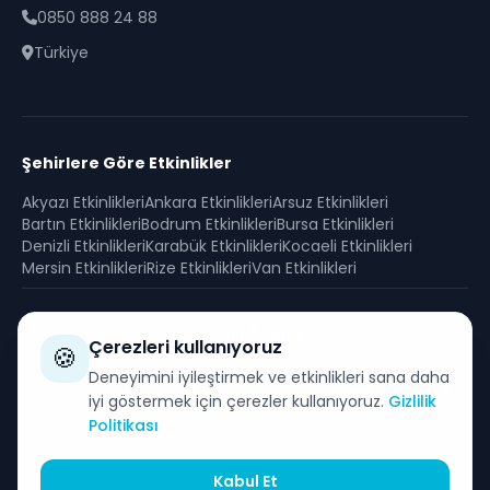
0850 888 24 88
Türkiye
Şehirlere Göre Etkinlikler
Akyazı
Etkinlikleri
Ankara
Etkinlikleri
Arsuz
Etkinlikleri
Bartın
Etkinlikleri
Bodrum
Etkinlikleri
Bursa
Etkinlikleri
Denizli
Etkinlikleri
Karabük
Etkinlikleri
Kocaeli
Etkinlikleri
Mersin
Etkinlikleri
Rize
Etkinlikleri
Van
Etkinlikleri
Güvenli Ödeme
Çerezleri kullanıyoruz
🍪
SSL sertifikası ile korunan güvenli alışveriş
Deneyimini iyileştirmek ve etkinlikleri sana daha
iyi göstermek için çerezler kullanıyoruz.
Gizlilik
Politikası
Kabul Et
© 2026 i will - Gelecek Mobil Yazılım Tic. A.Ş. Tüm Hakları