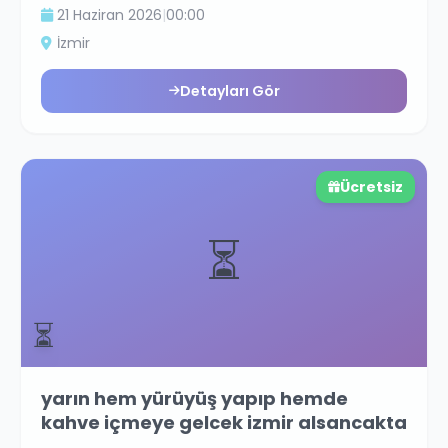
21 Haziran 2026
|
00:00
İzmir
Detayları Gör
Ücretsiz
⏳
⏳
yarın hem yürüyüş yapıp hemde
kahve içmeye gelcek izmir alsancakta