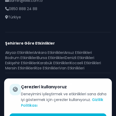
admin@iwill.com.tr
0850 888 24 88
Türkiye
Şehirlere Göre Etkinlikler
Akyazı
Etkinlikleri
Ankara
Etkinlikleri
Arsuz
Etkinlikleri
Bodrum
Etkinlikleri
Bursa
Etkinlikleri
Denizli
Etkinlikleri
Eskişehir
Etkinlikleri
Karabük
Etkinlikleri
Kocaeli
Etkinlikleri
Mersin
Etkinlikleri
Rize
Etkinlikleri
Van
Etkinlikleri
Güvenli Ödeme
Çerezleri kullanıyoruz
🍪
SSL sertifikası ile korunan güvenli alışveriş
Deneyimini iyileştirmek ve etkinlikleri sana daha
iyi göstermek için çerezler kullanıyoruz.
Gizlilik
Politikası