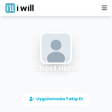
Ghost Himo
@
vnt9gchtrd
2
1
İzmir
Etkinlik
Takipçi
Uygulamada Takip Et