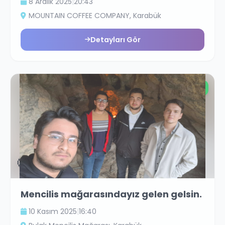
8 Aralık 2025
|
20:43
MOUNTAIN COFFEE COMPANY
, Karabük
Detayları Gör
Ücretsiz
🤨
Mencilis mağarasındayız gelen gelsin.
10 Kasım 2025
|
16:40