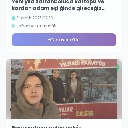
Yeni yıla Safranboluda kartopu ve
kardan adam eşliğinde gireceğiz
gelen gelsin
31 Aralık 2025
|
22:30
Safranbolu
, Karabük
Detayları Gör
Ücretsiz
😁
Panayırdayız gelen gelsin.