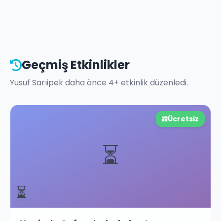
Geçmiş Etkinlikler
Yusuf Sarıipek
daha önce
4
+ etkinlik düzenledi.
Ücretsiz
⏳
⏳