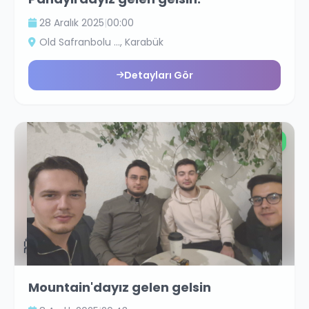
28 Aralık 2025
|
00:00
Old Safranbolu ...
, Karabük
Detayları Gör
Ücretsiz
🥶
Mountain'dayız gelen gelsin