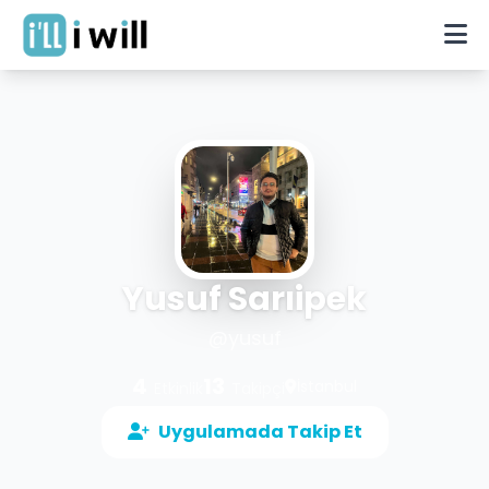
Yusuf Sarıipek
@
yusuf
4
13
İstanbul
Etkinlik
Takipçi
Uygulamada Takip Et