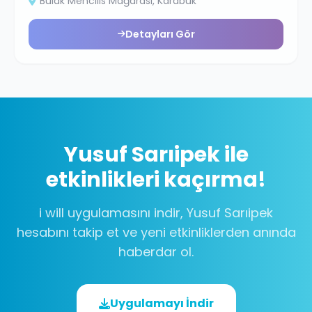
Bulak Mencilis Mağarası
, Karabük
Detayları Gör
Yusuf Sarıipek
ile
etkinlikleri kaçırma!
i will uygulamasını indir,
Yusuf Sarıipek
hesabını takip et ve yeni etkinliklerden anında
haberdar ol.
Uygulamayı İndir